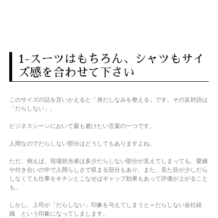
1-スーツはもちろん、シャツもサイ
ズ感を合わせて下さい
このサイズの話を言いかえると「身だしなみを整える」です。
その反対語は
「だらしない」。
ビジネスシーンにおいて最も避けたい言葉の一つです。
人間なのでだらしない部分はどうしてもありますよね。
ただ、例えば、現場担当者は多少だらしない部分が見えてしまっても、愛嬌
や付き合いの中で人間らしさで収まる部分もあり、また、見た目が少しだら
しなくても仕事をキチンとこなせばギャップ効果もあって評価が上がること
も。
しかし、上司が「だらしない」印象を与えてしまうと＝だらしない会社組
織 という印象になってしまします。