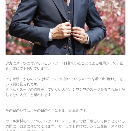
夕方にスーツに付いているシワは、1日着ていたことによる着用シワで、正
直、誰にでも付いています。
ですが朝一からのシワはNG。
シワの付いているスーツを着て出掛けた、と
いう風に見られます。
きちんとスーツの管理をしていない人だ、シワシワのスーツを着ても恥ずか
しくない人だ、と思われます。
その日のシワは、その日のうちにトル、が原則です。
ウール素材のスーツのシワは、ローテーションで数日吊るして休ませている
の間に、自然に伸びてくれます。
どうしても伸びないシワは蒸気（アイロン