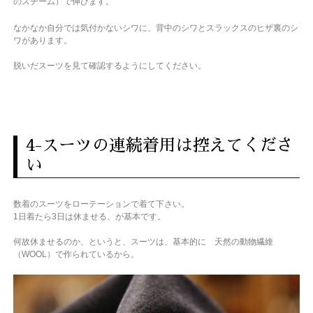
のスチーム）で伸びます。
なかなか自分では気付かないシワに、背中のシワとスラックスのヒザ裏のシ
ワがあります。
脱いだスーツを見て確認するようにしてください。
4-スーツの連続着用は控えてくださ
い
数着のスーツをローテーションで着て下さい。
1日着たら3日は休ませる、が基本です。
何故休ませるのか、というと、スーツは、基本的に 天然の動物繊維
（WOOL）で作られているから。