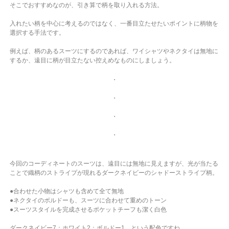
そこでおすすめなのが、引き算で柄を取り入れる方法。
入れたい柄を中心に考えるのではなく、一番目立たせたいポイントに柄物を
選択する手法です。
例えば、柄のあるスーツにするのであれば、ワイシャツやネクタイは無地に
するか、遠目に柄が目立たない控えめなものにしましょう。
・
・
・
・
今回のコーディネートのスーツは、遠目には無地に見えますが、光が当たる
ことで織柄のストライプが現れるダークネイビーのシャドーストライプ柄。
●合わせた小物はシャツも含めて全て無地
●ネクタイのボルドーも、スーツに合わせて重めのトーン
●スーツスタイルを完成させるポケットチーフも潔く白色
ダークネイビー7：ホワイト2：ボルドー1 という配色ですね。