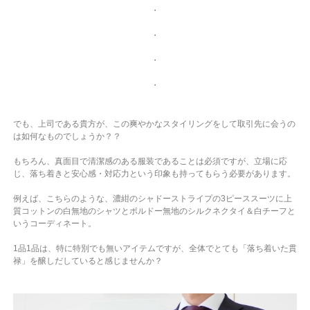
・
・
・
・
でも、上司である貴方が、この爽やかなスタイリングをして取引先に会うの
は如何なものでしょうか？？
もちろん、真面目で清潔感のある服装であることは必須ですが、立場に応
じ、落ち着きと安心感・対応力という印象も持ってもらう必要があります。
例えば、こちらのような、濃紺のシャドーストライプの3ピーススーツに上
質コットンの白無地のシャツとボルドー無地のシルクネクタイ＆白チーフと
いうコーディネート。
1品1品は、特に特別でも無いアイテムですが、全体でとても「落ち着いた貫
禄」を醸しだしていると感じませんか？