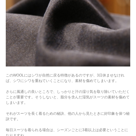
このWOOLにはシワが自然に戻る特徴があるのですが、3日休ませなけれ
ば、シワにシワを重ねていくことになり、素材を傷めてしまいます。
さらに風通しの良いところで、しっかりと汗の湿り気を取り除いていただく
ことが重要です。
そうしないと、脂分を含んだ湿気がスーツの素材を傷めて
しまいます。
それがスーツを長く着るための秘訣、他の人から見たときに好印象を保つ秘
訣です。
毎日スーツを着られる場合は、シーズンごとに3着以上は必要ということに
なりますね。