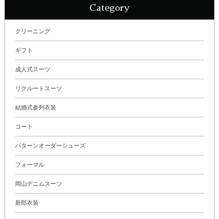
Category
クリーニング
ギフト
成人式スーツ
リクルートスーツ
結婚式参列衣装
コート
パターンオーダーシューズ
フォーマル
岡山デニムスーツ
新郎衣装