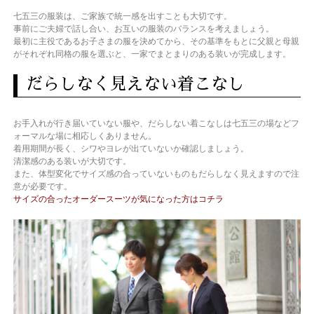
七五三の服装は、ご家族で統一感を出すことも大切です。
事前にご夫婦で話し合い、お互いの服装のバランスを考えましょう。
最初に主役であるお子さまの服を決めてから、その基準をもとに父親と母親
がそれぞれ同格の服を選ぶと、一家でまとまりのある装いが完成します。
だらしなく見えない着こなし
お手入れが行き届いていない服や、だらしない着こなしは七五三の場などフ
ォーマルな場に相応しくありません。
着用期間が長く、シワやヨレが出ていないか確認しましょう。
清潔感のある装いが大切です。
また、体型変化でサイズ感の合っていないものもだらしなく見えますので注
意が必要です。
サイズの合ったオーダースーツが気になった方はコチラ