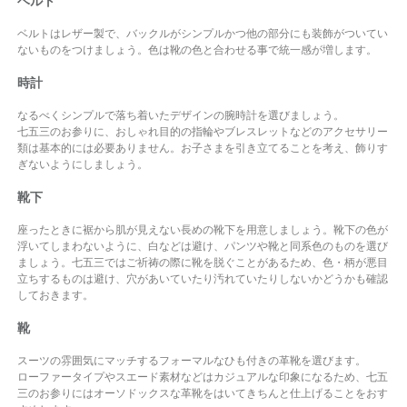
ベルト
ベルトはレザー製で、バックルがシンプルかつ他の部分にも装飾がついてい
ないものをつけましょう。色は靴の色と合わせる事で統一感が増します。
時計
なるべくシンプルで落ち着いたデザインの腕時計を選びましょう。
七五三のお参りに、おしゃれ目的の指輪やブレスレットなどのアクセサリー
類は基本的には必要ありません。お子さまを引き立てることを考え、飾りす
ぎないようにしましょう。
靴下
座ったときに裾から肌が見えない長めの靴下を用意しましょう。靴下の色が
浮いてしまわないように、白などは避け、パンツや靴と同系色のものを選び
ましょう。七五三ではご祈祷の際に靴を脱ぐことがあるため、色・柄が悪目
立ちするものは避け、穴があいていたり汚れていたりしないかどうかも確認
しておきます。
靴
スーツの雰囲気にマッチするフォーマルなひも付きの革靴を選びます。
ローファータイプやスエード素材などはカジュアルな印象になるため、七五
三のお参りにはオーソドックスな革靴をはいてきちんと仕上げることをおす