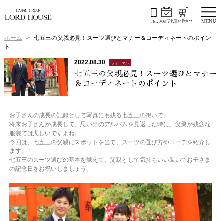
ホーム
七五三の父親必見！スーツ選びとマナー＆コーディネートのポイン
ト
2022.08.30
フォーマル
七五三の父親必見！スーツ選びとマナー
＆コーディネートのポイント
お子さんの成長の記録として写真にも残る七五三の想いで。
将来お子さんが成長して、思い出のアルバムを見返した時に、父親が残念な
服装では悲しいですよね。
今回は、七五三の父親にスポットを当て、スーツの選び方やコーデを紹介し
ます。
七五三のスーツ選びの基本を覚えて、父親として気持ちいい装いでお子さま
の記念日をお祝いしましょう。