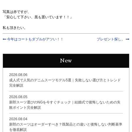
写真は赤ですが、
「安心して下さい、黒も置いています！！」
私も頂きたい。
今年はコートもダブルがアツい！！
プレゼント探し。
New
2026.08.06
成人式で人気のデニムスーツモデル5選｜失敗しない選び方とトレンド
完全解説
2026.08.05
新郎スーツ選びのNGを今すぐチェック｜結婚式で後悔しないための失
敗ポイント完全解説
2026.08.04
新郎のスーツはオーダーすべき？既製品との違いと後悔しない判断基準
を徹底解説