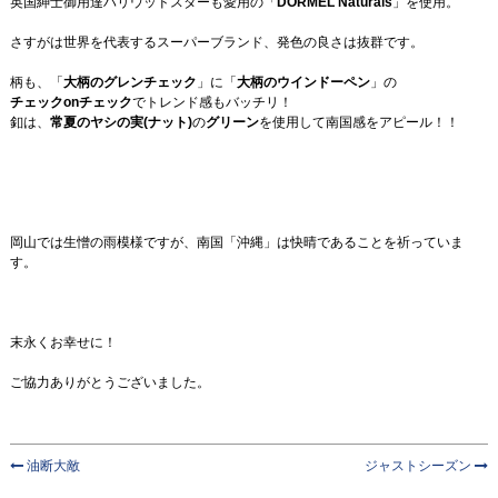
英国紳士御用達ハリウッドスターも愛用の「
DORMEL Naturals
」を使用。
さすがは世界を代表するスーパーブランド、発色の良さは抜群です。
柄も、「
大柄のグレンチェック
」に「
大柄のウインドーペン
」の
チェックonチェック
でトレンド感もバッチリ！
釦は、
常夏のヤシの実(ナット)
の
グリーン
を使用して南国感をアピール！！
岡山では生憎の雨模様ですが、南国「沖縄」は快晴であることを祈っていま
す。
末永くお幸せに！
ご協力ありがとうございました。
油断大敵
ジャストシーズン