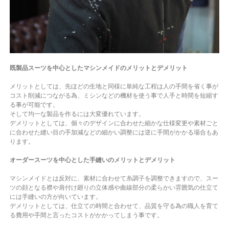
既製品スーツを中心としたマシンメイドのメリットとデメリット
メリットとしては、先ほどの生地と同様に単純な工程は人の手間を省く事が
コスト削減につながる為、ミシンなどの機材を使う事で人手と時間を短縮す
る事が可能です。
そして均一な製品を作るには大変優れています。
デメリットとしては、個々のデザインに合わせた細かな仕様変更や素材ごと
に合わせた縫い目の手加減などの細かい調整には逆に手間がかかる場合もあ
ります。
オーダースーツを中心とした手縫いのメリットとデメリット
マシンメイドとは反対に、素材に合わせて糸調子を調整できますので、スー
ツの顔となる襟や肩付け廻りの立体感や曲線部分の柔らかい雰囲気の仕立て
には手縫いの方が向いています。
デメリットとしては、仕立ての時間と合わせて、品質を守る為の職人を育て
る費用や手間と言ったコストがかかってしまう事です。