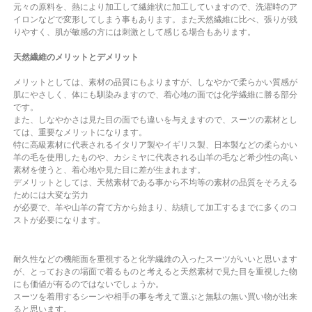
元々の原料を、熱により加工して繊維状に加工していますので、洗濯時のア
イロンなどで変形してしまう事もあります。また天然繊維に比べ、張りが残
りやすく、肌が敏感の方には刺激として感じる場合もあります。
天然繊維のメリットとデメリット
メリットとしては、素材の品質にもよりますが、しなやかで柔らかい質感が
肌にやさしく、体にも馴染みますので、着心地の面では化学繊維に勝る部分
です。
また、しなやかさは見た目の面でも違いを与えますので、スーツの素材とし
ては、重要なメリットになります。
特に高級素材に代表されるイタリア製やイギリス製、日本製などの柔らかい
羊の毛を使用したものや、カシミヤに代表される山羊の毛など希少性の高い
素材を使うと、着心地や見た目に差が生まれます。
デメリットとしては、天然素材である事から不均等の素材の品質をそろえる
ためには大変な労力
が必要で、羊や山羊の育て方から始まり、紡績して加工するまでに多くのコ
ストが必要になります。
耐久性などの機能面を重視すると化学繊維の入ったスーツがいいと思います
が、とっておきの場面で着るものと考えると天然素材で見た目を重視した物
にも価値が有るのではないでしょうか。
スーツを着用するシーンや相手の事を考えて選ぶと無駄の無い買い物が出来
ると思います。