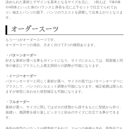
決められた素材とデザインを基本となるサイズを元に、（例えば、Y体A体
やAB体といった体のバランスと身長を元に上下セットで仕立てられてお
り）袖丈とパンツの股下、パンツのウエストを調整して出来上がりとなりま
す。
オーダースーツ
もう一つがオーダースーツです。
オーダースーツの場合、大きく分けて3つの種類あります。
・パターンオーダー
好きな素材が選べる事もポイントになり、サイズにかんしては、既製服と同
等の修正にプラスした上着丈胴回りの調整が可能になります。
・イージーオーダー
パターンオーダーと同じく素材が選べ、サイズの面ではパターンオーダーに
プラスして、パンツのシルエット調整が可能になります。補正範囲は限られ
ますが体型に合わせた体型補正も可能になります。
・フルオーダー
素材が選べ、サイズに関してはゼロの状態から採寸をもとに型紙から作り、
仮縫い、微調整を繰り返しピッタリと好みのサイズに仕立てる事ができま
す。
身長や体型のバランスが標準的であれば、スーツの色柄も含め、既製品でも