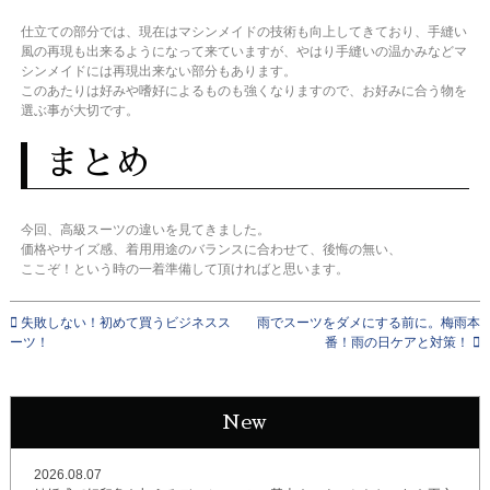
仕立ての部分では、現在はマシンメイドの技術も向上してきており、手縫い
風の再現も出来るようになって来ていますが、やはり手縫いの温かみなどマ
シンメイドには再現出来ない部分もあります。
このあたりは好みや嗜好によるものも強くなりますので、お好みに合う物を
選ぶ事が大切です。
まとめ
今回、高級スーツの違いを見てきました。
価格やサイズ感、着用用途のバランスに合わせて、後悔の無い、
ここぞ！という時の一着準備して頂ければと思います。
失敗しない！初めて買うビジネスス
雨でスーツをダメにする前に。梅雨本
ーツ！
番！雨の日ケアと対策！
New
2026.08.07