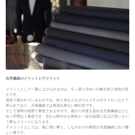
化学繊維のメリットとデメリット
メリットとして一番に上げられるのは、引っ張り方向への耐久性と発色の良
さです。
身近で使われているものでは、釣り糸などもポリエステルやナイロンなどで
作られており、天然繊維では再現出来ない耐久性です。
そして原料の段階で着色できますので、後から何度も染める天然繊維などと
比べ手間なく着色でき、芯から鮮やかな発色と一定の品質に仕上げ安いとい
う事もメリットになります。
デメリットとしては、熱に弱い事と、しなやかさの再現が天然繊維に比べ難
しい事です。