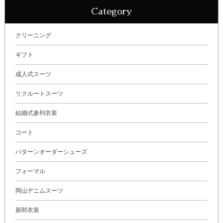
Category
クリーニング
ギフト
成人式スーツ
リクルートスーツ
結婚式参列衣装
コート
パターンオーダーシューズ
フォーマル
岡山デニムスーツ
新郎衣装