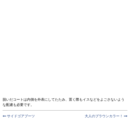
脱いだコートは内側を外表にしてたたみ、置く際もイスなどをよごさないよう
な配慮も必要です。
サイドゴアブーツ
大人のブラウンカラー！