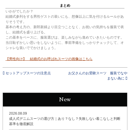
まとめ
いかがでしたか？
結婚式参列をする男性ゲストの装いにも、想像以上に気を付けるルールがあ
りそうです。
基本の考え方の、新郎新婦より目立つことなく、お祝いの気持ちを服装で表
し、結婚式を盛り上げる。
この基本をベースに、服装選びは、楽しみながら進めていきたいものです。
当日恥ずかしい思いをしないように、事前準備をしっかりチェックして、オ
シャレな装いででかけましょう。
【男性向け】 結婚式のお呼ばれスーツの画像はこちら
セットアップスーツの注意点
お父さんのお受験スーツ 服装でなや
まない為に
New
2026.08.09
成人式デニムスーツの選び方｜あり？なし？失敗しない着こなしと判断
基準を徹底解説