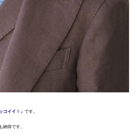
ッコイイ！」
です。
も納得です。