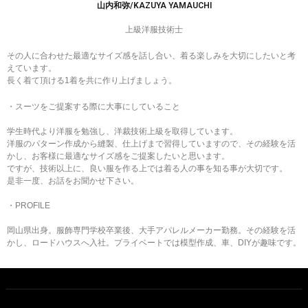
山内和弥/KAZUYA YAMAUCHI
上級洋服技術士
その人に合わせた最適なサイズ感を話し合い、着る楽しみを大切にしたいと考
えています。
長く着て頂ける1着を共に作り上げましょう。
・スーツをご提案する際に大事にしていること
学生時代より洋服を勉強し、洋裁技術上級を取得しています。
洋服のパターン作成から縫製、仕上げまで習得していますので、その経験を活
かし、お客様に最適なサイズ感をご提案したいと思います。
ですが、技術以上に、良い服を作る上では着る人の事を知る事が大切です。
是非一度、お話をお聞かせ下さい。
・PROFILE
岡山県出身。服飾専門学校卒業後、大手アパレルメーカー勤務。その経験を活
かし、ロードハウスへ入社。プライベートでは模型作成、車、DIYが趣味です。