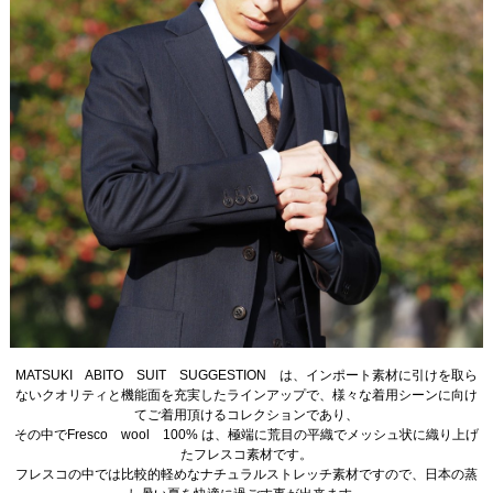
MATSUKI ABITO SUIT SUGGESTION は、インポート素材に引けを取ら
ないクオリティと機能面を充実したラインアップで、様々な着用シーンに向け
てご着用頂けるコレクションであり、
その中でFresco wool 100% は、極端に荒目の平織でメッシュ状に織り上げ
たフレスコ素材です。
フレスコの中では比較的軽めなナチュラルストレッチ素材ですので、日本の蒸