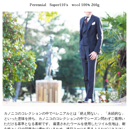
Perennial Super110′s wool 100% 260g
カノニコのコレクションの中でペレニアルとは「絶え間ない」、「永続的な」
といった意味を持ち、カノニコのコレクションの中でシーズン問わずご着用い
ただける基準となる素材です。 厳選されたウールを使用したツイル生地は、耐