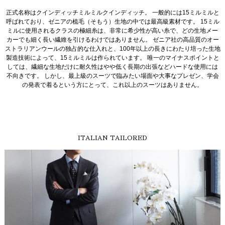
正式名称はクインディッチミルミルクインディッチ。 一般的には15ミルミルと
呼ばれており、ゼニアの梳毛（そもう）生地の中では最高級素材です。 15ミル
ミルに使用されるクラスの極細糸は、非常に希少性が高い糸で、どの生地メー
カーでも細く長い繊維を引けるわけではありません。 ゼニア社の高品質のオー
ストラリアンウールの独占的な仕入れと、100年以上の長きにわたり培った生地
製造技術によって、15ミルミルは作られています。 唯一のマイナスポイントと
しては、繊細な生地だけに耐久性はやや低く長期の出張などハードな使用には
不向きです。 しかし、最上級のスーツで臨みたい場面や大事なプレゼン、学会
の発表で着るという方にとって、これ以上のスーツはありません。
ITALIAN TAILORED