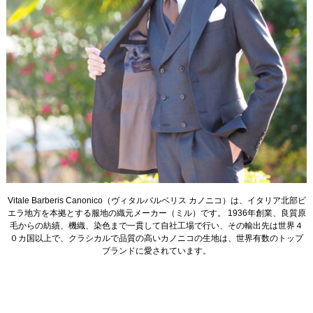
Vitale Barberis Canonico（ヴィタルバルベリス カノニコ）は、イタリア北部ビ
エラ地方を本拠とする服地の織元メーカー（ミル）です。 1936年創業、良質原
毛からの紡績、機織、染色まで一貫して自社工場で行い、その輸出先は世界４
０カ国以上で、クラシカルで品質の高いカノニコの生地は、世界有数のトップ
ブランドに愛されています。