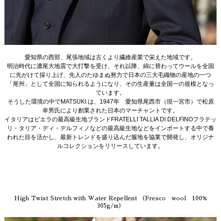
愛知県の西部、尾張地域は古くより繊維産業で栄えた地域です。
明治時代に濃尾大地震で大打撃を受け、それ以降、綿に替わってウールを全国
に先がけて採り上げ、先人のたゆまぬ努力で日本の三大毛織物の産地の一つ
「尾州」として全国に知られるようになり、その生産量は全国一の規模となっ
ています。
そうした環境の中でMATSUKI は、1947年 愛知県尾西市（現一宮市）で松原
幸男氏により創業された日本のマーチャントです。
イタリアはビエラの最高級生地ブランドFRATELLI TALLIA DI DELFINOフラテッ
リ・タリア・ディ・デルフィノなどの最高級生地などをインポートする中で養
われた目を活かし、最新トレンドを盛り込んだ服地を協業で開発し、オリジナ
ルコレクションをリリースしています。
High Twist Stretch with Water Repellent （Fresco wool 100%
305g/m）