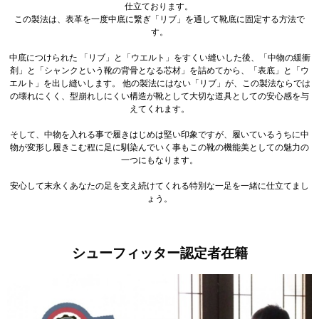
仕立ております。
この製法は、表革を一度中底に繋ぎ「リブ」を通して靴底に固定する方法で
す。
中底につけられた 「リブ」と「ウエルト」をすくい縫いした後、「中物の緩衝
剤」と「シャンクという靴の背骨となる芯材」を詰めてから、
「表底」と「ウ
エルト」を出し縫いします。 他の製法にはない「リブ」が、この製法ならでは
の壊れにくく、
型崩れしにくい構造が靴として大切な道具としての安心感を与
えてくれます。
そして、中物を入れる事で履きはじめは堅い印象ですが、履いているうちに中
物が変形し
履きこむ程に足に馴染んでいく
事もこの靴の機能美としての魅力の
一つにもなります。
安心して末永くあなたの足を支え続けてくれる特別な一足を一緒に仕立てまし
ょう。
シューフィッター認定者在籍