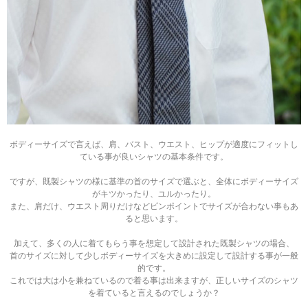
ボディーサイズで言えば、肩、バスト、ウエスト、ヒップが適度にフィットし
ている事が良いシャツの基本条件です。
ですが、既製シャツの様に基準の首のサイズで選ぶと、全体にボディーサイズ
がキツかったり、ユルかったり。
また、肩だけ、ウエスト周りだけなどピンポイントでサイズが合わない事もあ
ると思います。
加えて、多くの人に着てもらう事を想定して設計された既製シャツの場合、
首のサイズに対して少しボディーサイズを大きめに設定して設計する事が一般
的です。
これでは大は小を兼ねているので着る事は出来ますが、正しいサイズのシャツ
を着ていると言えるのでしょうか？